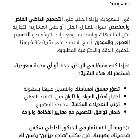
السعودية؟
في السعودية، يزداد الطلب على
التصميم الداخلي الفاخر
والمخصص
، سواء للمنازل، الفلل، أو حتى المشاريع التجارية
مثل الكافيهات والمطاعم. ومع تزايد التوجّه نحو
التصميم
العصري والمودرن
، أصبح الاعتماد على تقنية 3D ضروريًا
لتحقيق الدقة والاحترافية المطلوبة.
✅
إذا كنت مقيمًا في الرياض، جدة، أو أي مدينة سعودية،
فستوفر لك هذه التقنية:
تصوّر مسبق لمساحتك
والتعديل عليها بسهولة
اختيار أفضل المواد والألوان
قبل التنفيذ الفعلي
تجنب التعديلات المكلفة
بعد بدء المشروع
ضمان توافق التصميم مع معايير الفخامة والراحة
👈
وبما أن الاستثمار في الديكور الداخلي يعكس
شخصيتك وهويتك، فإن مكتب “شادو ديزاين” يضمن لك