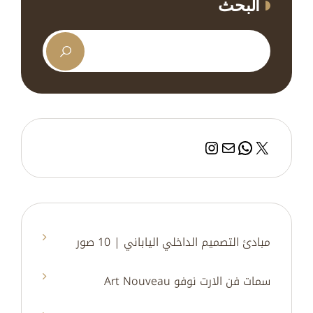
البحث
إكس
بريد
واتساب
إنستجرام
مبادئ التصميم الداخلي الياباني | 10 صور
سمات فن الارت نوفو Art Nouveau