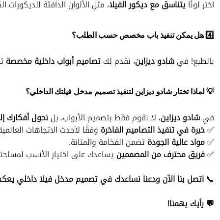
اختر لونًا
يتناسق مع ديكور الفيلا
، مثل الألوان الدافئة للديكورات ال
4️⃣ هل يمكن تنفيذ باب مخصص حسب الطلب؟
بالطبع! في
شادو ديزاين
، نقدم لك
تصاميم أبواب داخلية مخصصة
تن
💡 لماذا تختار شادو ديزاين لتنفيذ تصميم مدخل فيلتك الداخلي؟
في
شادو ديزاين
، لا نقوم فقط بتصميم الأبواب، بل
نحول أفكارك إل
✅
خبرة في تنفيذ التصاميم الفاخرة
وفقًا لأحدث الاتجاهات العالمية
✅
مواد عالية الجودة
تضمن الفخامة والمتانة.
✅
فريق محترف من المصممين
يساعدك على اختيار الأنسب لمساحت
📞
اتصل بنا الآن ودعنا نساعدك في تصميم مدخل فيلا داخلي يعكس
💬 رأيك يهمنا!