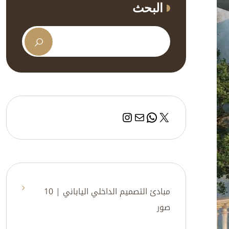
البحث
إكس
بريد
واتساب
إنستجرام
مبادئ التصميم الداخلي الياباني | 10
صور