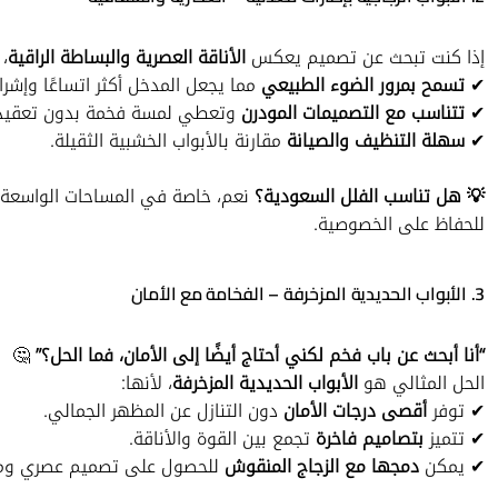
إذا كنت تبحث عن تصميم يعكس
الأناقة العصرية والبساطة الراقية
، 
✔
تسمح بمرور الضوء الطبيعي
مما يجعل المدخل أكثر اتساعًا وإشراقً
✔
تتناسب مع التصميمات المودرن
وتعطي لمسة فخمة بدون تعقيد
✔
سهلة التنظيف والصيانة
مقارنة بالأبواب الخشبية الثقيلة.
💡 هل تناسب الفلل السعودية؟
نعم، خاصة في المساحات الواسعة ا
للحفاظ على الخصوصية.
3. الأبواب الحديدية المزخرفة – الفخامة مع الأمان
“أنا أبحث عن باب فخم لكني أحتاج أيضًا إلى الأمان، فما الحل؟”
🤔
الحل المثالي هو
الأبواب الحديدية المزخرفة
، لأنها:
✔ توفر
أقصى درجات الأمان
دون التنازل عن المظهر الجمالي.
✔ تتميز
بتصاميم فاخرة
تجمع بين القوة والأناقة.
✔ يمكن
دمجها مع الزجاج المنقوش
للحصول على تصميم عصري ومم