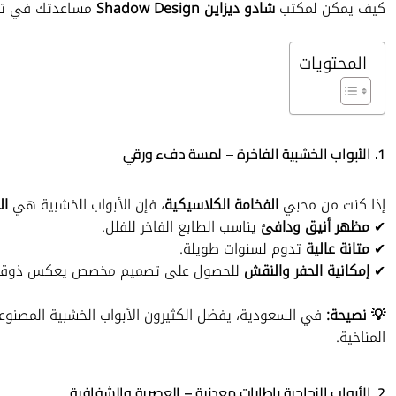
كيف يمكن لمكتب
شادو ديزاين Shadow Design
مساعدتك في تنف
المحتويات
1. الأبواب الخشبية الفاخرة – لمسة دفء ورقي
إذا كنت من محبي
الفخامة الكلاسيكية
، فإن الأبواب الخشبية هي
ال
✔
مظهر أنيق ودافئ
يناسب الطابع الفاخر للفلل.
✔
متانة عالية
تدوم لسنوات طويلة.
✔
إمكانية الحفر والنقش
للحصول على تصميم مخصص يعكس ذوقك
💡 نصيحة:
في السعودية، يفضل الكثيرون الأبواب الخشبية المصنو
المناخية.
2. الأبواب الزجاجية بإطارات معدنية – العصرية والشفافية