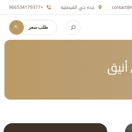
contact@
جده حي الفيصليه
+966534179377
طلب سعر
 أنيق