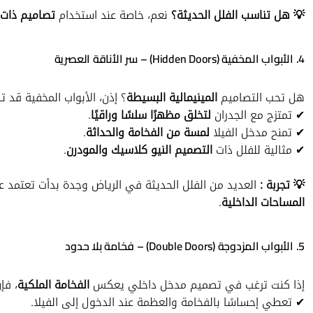
💡 هل تناسب الفلل الحديثة؟
نعم، خاصة عند استخدام
تصاميم ذات 
4. الأبواب المخفية (Hidden Doors) – سر الأناقة العصرية
هل تحب التصاميم
المينيمالية البسيطة
؟ إذن، الأبواب المخفية قد ت
✔ تمتزج مع الجدران
لتخلق مظهرًا سلسًا وراقيًا
.
✔ تمنح مدخل الفيلا
لمسة من الفخامة والحداثة
.
✔ مثالية للفلل ذات
التصميم النيو كلاسيك والمودرن
.
💡 تجربة :
العديد من الفلل الحديثة في الرياض وجدة بدأت تعتمد عل
المساحات الداخلية
.
5. الأبواب المزدوجة (Double Doors) – فخامة بلا حدود
إذا كنت ترغب في تصميم مدخل داخلي يعكس
الفخامة الملكية
، فإ
✔ تعطي إحساسًا بالفخامة والعظمة عند الدخول إلى الفيلا.