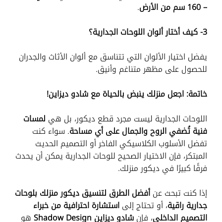
– 160 سم من الأرض
.
3- كيف أختار ألوان اللوحات الجدارية؟
يفضل اختيار الألوان التي تتناسق مع ألوان الأثاث والجدران
للحصول على مظهر متناغم وأنيق.
خاتمة: اجعل منزلك ينبض بالحياة مع شادو ديزاين!
اللوحات الجدارية ليست مجرد قطع ديكور، بل هي
لمسات
فنية تُضفي الروح والجمال على أي مساحة
. سواء كنت
تفضل الأسلوب الكلاسيكي الفاخر أو التصميم الحديث
المبتكر، فإن الاختيار الصحيح للوحات الجدارية يمكن أن يحدث
فرقًا كبيرًا في ديكور منزلك.
إذا كنت تبحث عن
أفضل الطرق لتنسيق ديكور منزلك بلوحات
جدارية راقية
، أو تحتاج إلى
استشارة احترافية من خبراء
التصميم الداخلي
، فإن
شادو ديزاين Shadow Design
هو