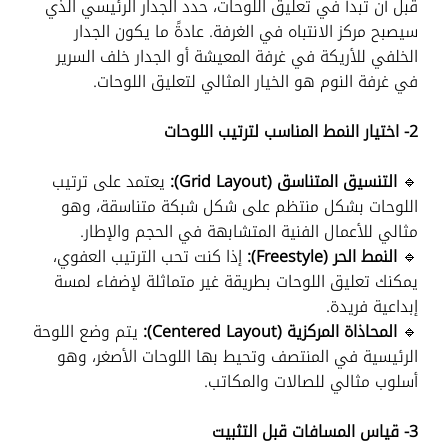
قبل أن تبدأ في تعليق اللوحات، حدد الجدار الرئيسي الذي
سيصبح مركز الانتباه في الغرفة. عادةً ما يكون الجدار
الخلفي للأريكة في غرفة المعيشة أو الجدار خلف السرير
في غرفة النوم هو الخيار المثالي لتعليق اللوحات.
2- اختيار النمط المناسب لترتيب اللوحات
🔹
التنسيق المتناسق (Grid Layout):
يعتمد على ترتيب
اللوحات بشكل منتظم على شكل شبكة متناسقة، وهو
مثالي للأعمال الفنية المتشابهة في الحجم والإطار.
🔹
النمط الحر (Freestyle):
إذا كنت تحب الترتيب العفوي،
يمكنك تعليق اللوحات بطريقة غير متماثلة لإضفاء لمسة
إبداعية فريدة.
🔹
المحاذاة المركزية (Centered Layout):
يتم وضع اللوحة
الرئيسية في المنتصف وتحيط بها اللوحات الأصغر، وهو
أسلوب مثالي للصالات والمكاتب.
3- قياس المسافات قبل التثبيت