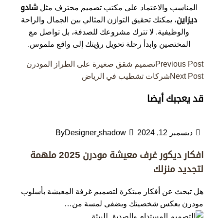
المناسب والاعتماد على مكتب تصميم محترف مثل
شادو
ديزاين
، يمكنك تحقيق التوازن المثالي بين الجمال والراحة
والوظيفية. لا تترك مشروعك للصدفة، بل تواصل مع
المختصين وابدأ رحلة تحويل رؤيتك إلى واقع ملموس.
تصفّح
Previous Post
تصميم شقق صغيرة على الطراز المودرن
Next Post
شركات تشطيب في الرياض
المقالات
قد يعجبك أيضا
ديسمبر 12, 2024
Designer ٍshadow
By
افكار ديكور غرف معيشة مودرن 2025 ملهمة
لتجديد منزلك
هل تبحث عن أفكار مبتكرة لتصميم غرفة المعيشة بأسلوب
مودرن يعكس شخصيتك ويضفي لمسة من…