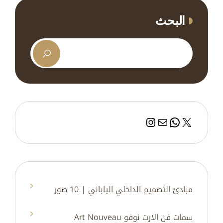
البحث
إكس
بريد
واتساب
إنستجرام
مبادئ التصميم الداخلي الياباني | 10 صور
سمات فن الارت نوفو Art Nouveau