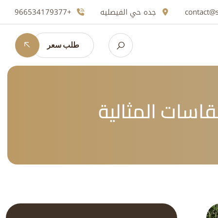
contact@
جده حي الفيصليه
+966534179377
طلب سعر
اسات المثالية