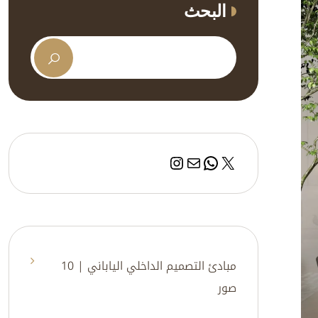
البحث
إكس
بريد
واتساب
إنستجرام
مبادئ التصميم الداخلي الياباني | 10
صور