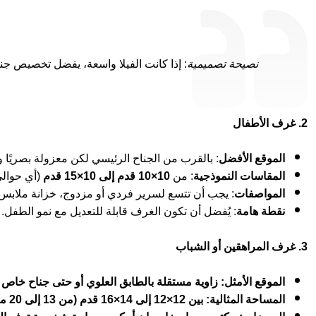
نصيحة تصميمية
: إذا كانت الفيلا واسعة، يفضل تخصيص جن
2. غرف الأطفال
الموقع الأفضل
: بالقرب من الجناح الرئيسي لكن معزولة بصريًا وص
المقاسات النموذجية
: من
10×10 قدم إلى 10×15 قدم
(أي حوالي 9 إلى 14 متر م
المواصفات
: يجب أن تتسع لسرير فردي أو مزدوج، خزانة ملابس،
نقطة هامة
: يُفضل أن تكون الغرف قابلة للتعديل مع نمو الطفل.
3. غرف المراهقين أو الشباب
الموقع الأمثل: زاوية مستقلة بالطابق العلوي أو حتى جناح خاص
المساحة المثالية: بين 12×12 إلى 14×16 قدم (من 13 إلى 20 متر مربع).