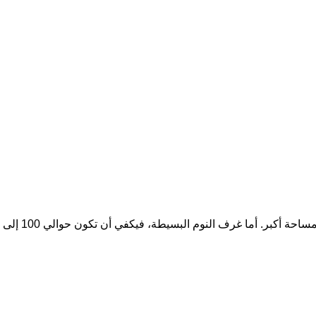
: كلما زادت وظيفة الغرفة، زادت الحاجة إلى مساحة أكبر. أما غرف النوم البسيطة، فيكفي أن تكون حوالي 100 إلى