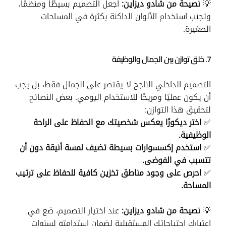
💡
نصيحة من شادو ديزاين:
اجعل التصميم بسيطًا ومنظمًا،
وتجنب استخدام الألوان الداكنة بكثرة في المساحات
الصغيرة.
7. خلق توازن بين الجمال والوظيفة
التصميم الداخلي الناجح لا يقتصر على الجمال فقط، بل يجب
أن يكون عمليًا ومريحًا للاستخدام اليومي. بعض النصائح
لتحقيق هذا التوازن:
✅
اختر ديكورًا يعكس شخصيتك مع الحفاظ على الراحة
الوظيفية.
✅
استخدم إكسسوارات بسيطة تضيف لمسة أنيقة دون أن
تتسبب في الفوضى.
✅
احرص على وجود مناطق تخزين كافية للحفاظ على ترتيب
المساحة.
💡
نصيحة من شادو ديزاين:
عند اختيار التصميم، ضع في
اعتبارك احتياجاتك المستقبلية لضمان استدامته لسنوات