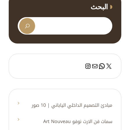
البحث
إكس
بريد
واتساب
إنستجرام
مبادئ التصميم الداخلي الياباني | 10 صور
سمات فن الارت نوفو Art Nouveau