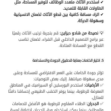
✔
استخدم الأثاث متعدد الوظائف لتوفير المساحة، مثل
الطاولات القابلة للتمديد.
✔
اترك مسافة كافية بين قطع الأثاث لضمان الانسيابية
وسهولة الحركة.
💡
نصيحة من شادو ديزاين:
قم بتجربة ترتيب الأثاث رقميًا
عبر برامج التصميم الداخلي قبل الشراء، لضمان تناسب
القطع مع المساحة المتاحة.
5. اختيار الخامات بعناية لتحقيق الجودة والاستدامة
تؤثر جودة الخامات على العمر الافتراضي للمساحة وعلى
مدى سهولة صيانتها. إليك بعض التوصيات:
✅
الأرضيات:
استخدم البورسلين أو السيراميك في المناطق
المعرضة للرطوبة، بينما يوفر الخشب الطبيعي إحساسًا دافئًا
للمنازل.
✅
الجدران:
الطلاء المقاوم للرطوبة هو الأفضل للحمامات
والمطابخ، بينما يمكن استخدام ورق الجدران لإضافة لمسة