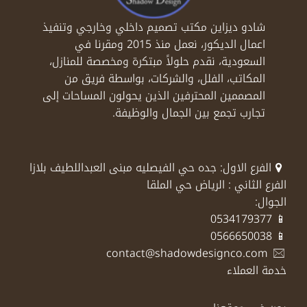
شادو ديزاين مكتب تصميم داخلي وخارجي وتنفيذ
اعمال الديكور، نعمل منذ 2015 ومقرنا في
السعودية، نقدم حلولاً مبتكرة ومخصصة للمنازل،
المكاتب، الفلل، والشركات، بواسطة فريق من
المصممين المحترفين الذين يحولون المساحات إلى
تجارب تجمع بين الجمال والوظيفة.
الفرع الاول: جده حي الفيصليه مبنى العبداللطيف بلازا
الفرع الثاني : الرياض حي الملقا
الجوال:
📱 0534179377
📱 0566650038
contact@shadowdesignco.com
خدمة العملاء