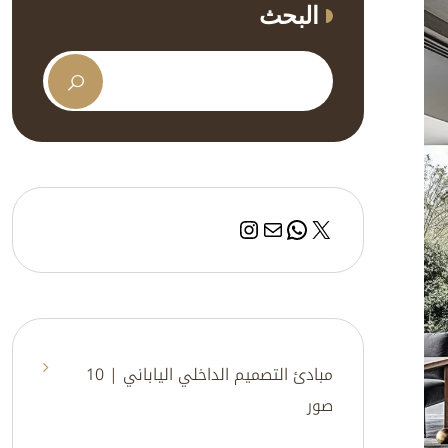
البحث
إكس
بريد
واتساب
إنستجرام
مبادئ التصميم الداخلي الياباني | 10
صور