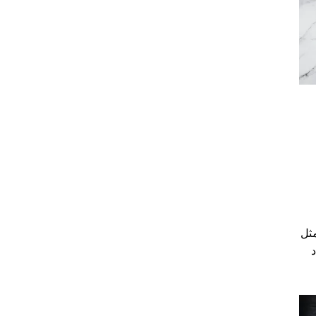
مثل
د