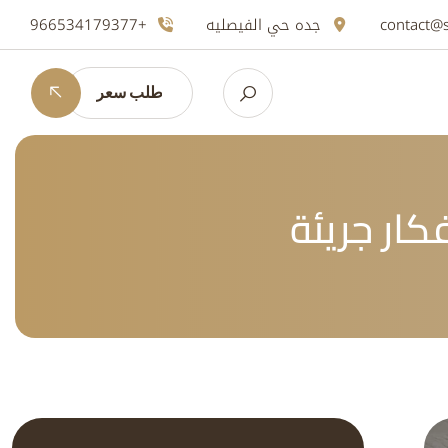
contact@
جده حي الفيصليه
+966534179377
طلب سعر