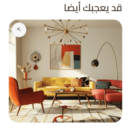
قد يعجبك أيضا