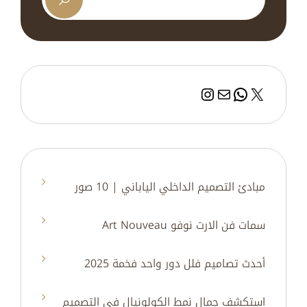
إكس
بريد
واتساب
إنستجرام
مبادئ التصميم الداخلي الياباني | 10 صور
سمات فن الارت نوفو Art Nouveau
أحدث تصاميم فلل دور واحد فخمة 2025
استكشف جمال نمط الكولونيال في التصميم