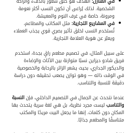
في المنازل:
الهدف هو خلق شعور بالدفء والراحة
الشخصية. لذلك يُراعى أن تكون النسب أكثر نعومة
ومرونة، خاصة في غرف النوم والمعيشة.
في المشاريع التجارية:
مثل المكاتب والمطاعم،
تُستخدم النسب لخلق تأثير بصري قوي يجذب العملاء
ويعبّر عن هوية العلامة التجارية.
على سبيل المثال، في تصميم مطعم راقٍ بجدة، استخدم
فريق شادو ديزاين نسبًا متوازنة بين الأثاث والإضاءة
والديكور الجداري، بحيث يشعر الزائر بالرحابة والخصوصية
في الوقت ذاته — وهو توازن يصعب تحقيقه دون دراسة
دقيقة للنسبة والتناسب.
عندما نتحدث عن الجمال في التصميم الداخلي، فإن
النسبة
والتناسب
ليست مجرد نظرية، بل هي لغة سرية يتحدث بها
المكان دون كلمات. إنها ما يجعل البيت مريحًا والمكتب
متناسقًا والمطعم جذابًا.