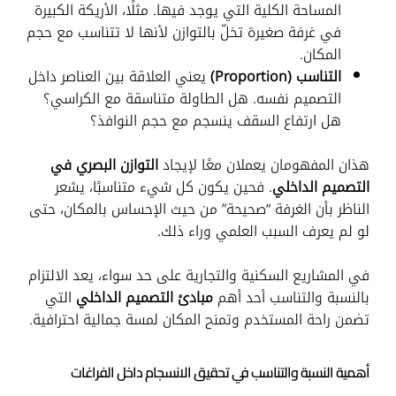
المساحة الكلية التي يوجد فيها. مثلًا، الأريكة الكبيرة
في غرفة صغيرة تخلّ بالتوازن لأنها لا تتناسب مع حجم
المكان.
التناسب (Proportion)
يعني العلاقة بين العناصر داخل
التصميم نفسه. هل الطاولة متناسقة مع الكراسي؟
هل ارتفاع السقف ينسجم مع حجم النوافذ؟
هذان المفهومان يعملان معًا لإيجاد
التوازن البصري في
التصميم الداخلي
. فحين يكون كل شيء متناسبًا، يشعر
الناظر بأن الغرفة “صحيحة” من حيث الإحساس بالمكان، حتى
لو لم يعرف السبب العلمي وراء ذلك.
في المشاريع السكنية والتجارية على حد سواء، يعد الالتزام
بالنسبة والتناسب أحد أهم
مبادئ التصميم الداخلي
التي
تضمن راحة المستخدم وتمنح المكان لمسة جمالية احترافية.
أهمية النسبة والتناسب في تحقيق الانسجام داخل الفراغات