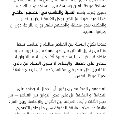
مساحة مريحة للعين وسلسة في الاستخدام، هناك علم
دقيق يُعرف باسم
النسبة والتناسب في التصميم الداخلي
.
هذا المبدأ هو السرّ الذي يجعل الغرفة تنبض بالتوازن،
والمكتب يبدو منظمًا، والمطعم يشعر زواره بالراحة دون أن
يعرفوا السبب.
عندما تكون النسبة بين العناصر مثالية، والتناسب بينها
متناغم، يتحول المكان من مجرد مساحة إلى تجربة حسية
متكاملة. الكراسي ليست كبيرة أكثر من اللازم، الألوان لا
تطغى على بعضها، والإضاءة لا تسرق الانتباه من باقي
التفاصيل. كل عنصر في مكانه، يخدم الآخر، ليصنع مشهدًا
بصريًا مريحًا للنفس.
المصممون المحترفون يدركون أن الجمال لا يعتمد على
الفخامة أو التكلفة، بل على مدى التوازن بين العناصر — بين
حجم الأثاث وأبعاد الغرفة، بين الألوان والإضاءة، وبين الفراغ
والامتلاء. هذه العلاقة الدقيقة هي ما يخلق التصميم