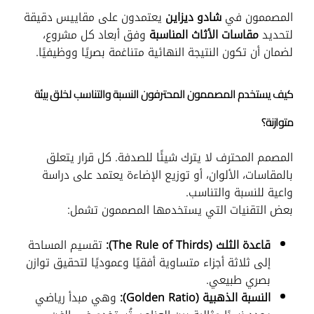
المصممون في
شادو ديزاين
يعتمدون على مقاييس دقيقة
لتحديد
مقاسات الأثاث المناسبة
وفق أبعاد كل مشروع،
لضمان أن تكون النتيجة النهائية متناغمة بصريًا ووظيفيًا.
كيف يستخدم المصممون المحترفون النسبة والتناسب لخلق بيئة
متوازنة؟
المصمم المحترف لا يترك شيئًا للصدفة. كل قرار يتعلق
بالمقاسات، الألوان، أو توزيع الإضاءة يعتمد على دراسة
واعية للنسبة والتناسب.
بعض التقنيات التي يستخدمها المصممون تشمل:
قاعدة الثلث (The Rule of Thirds):
تقسيم المساحة
إلى ثلاثة أجزاء متساوية أفقيًا وعموديًا لتحقيق توازن
بصري طبيعي.
النسبة الذهبية (Golden Ratio):
وهي مبدأ رياضي