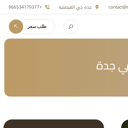
contact@
جده حي الفيصليه
+966534179377
طلب سعر
ي جدة