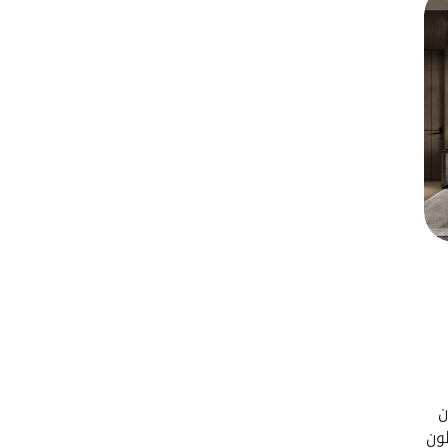
ن
لون