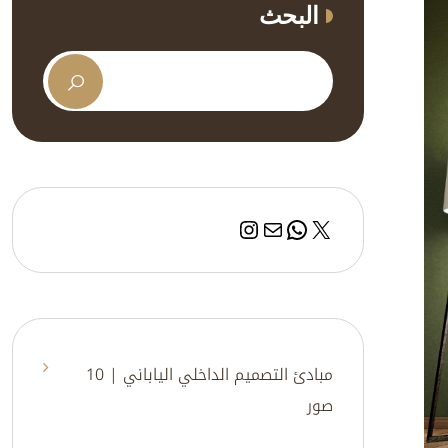
البحث
إكس
بريد
واتساب
إنستجرام
مبادئ التصميم الداخلي الياباني | 10
صور