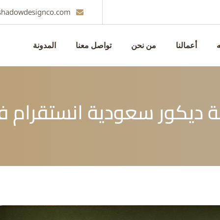
shadowdesignco.com
ه
أعمالنا
من نحن
تواصل معنا
المدونة
ديكور سعودية انستقرام ف