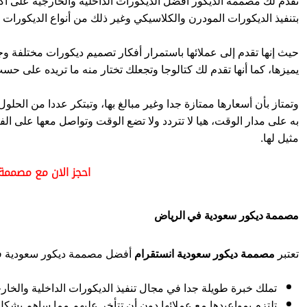
تقدم لك مصممة الديكور أفضل الديكورات الداخلية والخارجية على أك
بتنفيذ الديكورات المودرن والكلاسيكي وغير ذلك من أنواع الديكورات 
حيث إنها تقدم إلى عملائها باستمرار أفكار تصميم ديكورات مختلفة 
يميزها، كما أنها تقدم لك كتالوجا وتجعلك تختار منه ما تريده على ح
وتمتاز بأن أسعارها ممتازة جدا وغير مبالغ بها، وتبتكر عددا من الحلو
به على مدار الوقت، هيا لا تتردد ولا تضع الوقت وتواصل معها على 
مثيل لها.
احجز الان مع مصممة
مصممة ديكور سعودية في الرياض
تعتبر
مصممة ديكور سعودية انستقرام
أفضل مصممة ديكور سعودية في ال
تملك خبرة طويلة جدا في مجال تنفيذ الديكورات الداخلية والخارجية تصل إلى أكثر من 15
تلتزم بمواعيدها مع عملائها دون أن تتأخر عليهم مما ساهم بشكل 